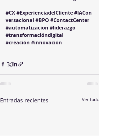
#CX
#ExperienciadelCliente
#IACon
versacional
#BPO
#ContactCenter
#automatizacion
#liderazgo
#transformacióndigital
#creación
#innovación
Entradas recientes
Ver todo