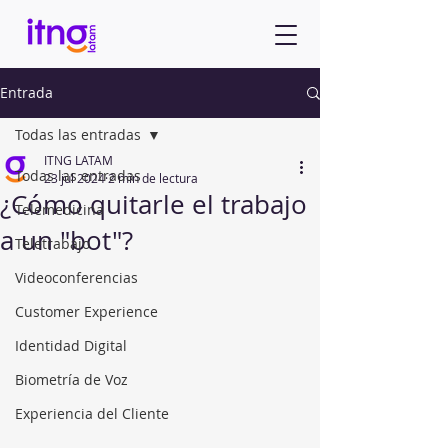
Entrada
Todas las entradas
ITNG LATAM
Todas las entradas
23 jul 2024
2 min de lectura
¿Cómo quitarle el trabajo
Telemedicina
a un "bot"​?
Teletrabajo
Videoconferencias
Customer Experience
Identidad Digital
Biometría de Voz
Experiencia del Cliente