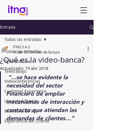
Entrada
Todas las entradas
ITNG S.A.S
Todas las entradas
16 abr 2018
3 min de lectura
¿Qué es la video-banca?
Telemedicina
Actualizado:
19 abr 2018
Teletrabajo
“...se hace evidente la 
Videoconferencias
necesidad del sector 
Customer Experience
Financiero de ampliar 
Identidad Digital
mecanismos de interacción y 
contacto que atiendan las 
Biometría de Voz
demandas de clientes…”
Experiencia del Cliente