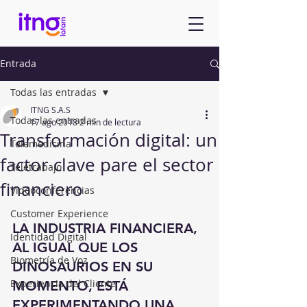
Entrada
Todas las entradas
ITNG S.A.S
Todas las entradas
17 ago 2018
2 min de lectura
Transformación digital: un
Telemedicina
factor clave pare el sector
Teletrabajo
financiero
Videoconferencias
Customer Experience
LA INDUSTRIA FINANCIERA, 
Identidad Digital
AL IGUAL QUE LOS 
Biometría de Voz
DINOSAURIOS EN SU 
Experiencia del Cliente
MOMENTO, ESTÁ 
EXPERIMENTANDO UNA 