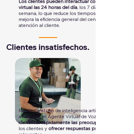
Los clientes pueden interactuar con el agente
virtual las 24 horas del día
, los 7 días de la
semana, lo que reduce los tiempos de espera y
mejora la eficiencia general del centro de
atención al cliente.
Clientes insatisfechos.
Mediante el uso de inteligencia artificial
avanzada, el Agente Virtual de Voz
identificar rápidamente las preocupaciones
los clientes y
ofrecer respuestas precisas