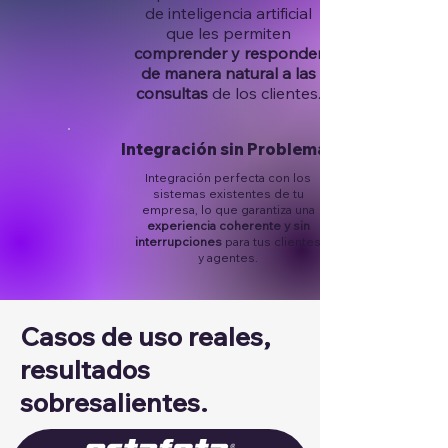
de inteligencia artificial
que les permiten
comprender y responder
de manera natural a las
consultas
de los clientes.
Integración sin Problemas
Integración perfecta con los
sistemas existentes de tu
empresa, lo que garantiza una
experiencia coherente y sin
interrupciones
para tus clientes
y agentes.
Casos de uso reales,
resultados
sobresalientes.