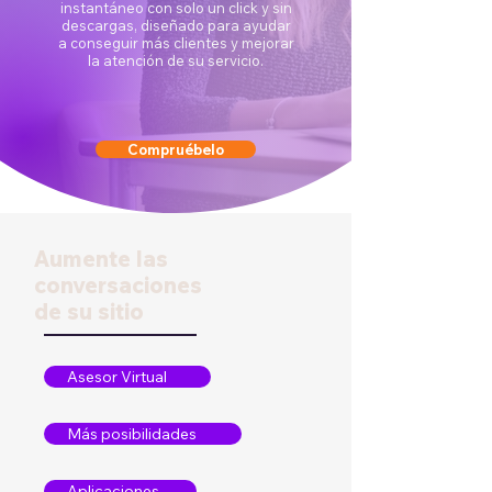
instantáneo con solo un click y sin
descargas, diseñado para ayudar
a conseguir más clientes y mejorar
la atención de su servicio.
Compruébelo
Aumente las
conversaciones
de su sitio
Asesor Virtual
Más posibilidades
Aplicaciones