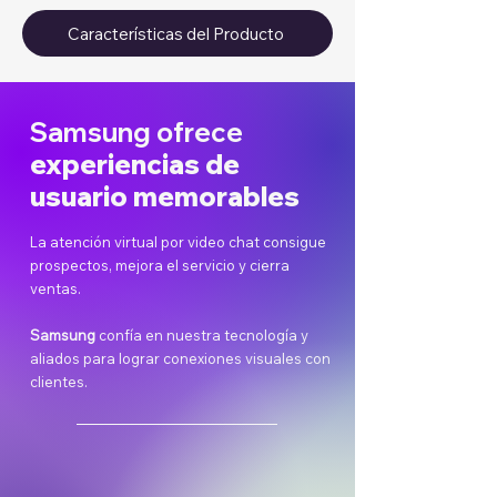
Características del Producto
Samsung ofrece
experiencias de
usuario memorables
La atención virtual por video chat consigue
prospectos, mejora el servicio y cierra
ventas.
Samsung
confía en nuestra tecnología y
aliados para lograr conexiones visuales con
clientes.