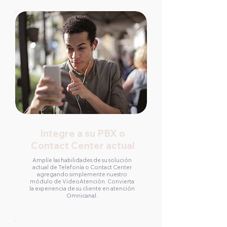
Integre a su PBX o
Contact Center actual
Amplíe las habilidades de su solución
actual de Telefonía o Contact Center
agregando simplemente nuestro
módulo de VideoAtención. Convierta
la experiencia de su cliente en atención
Omnicanal.