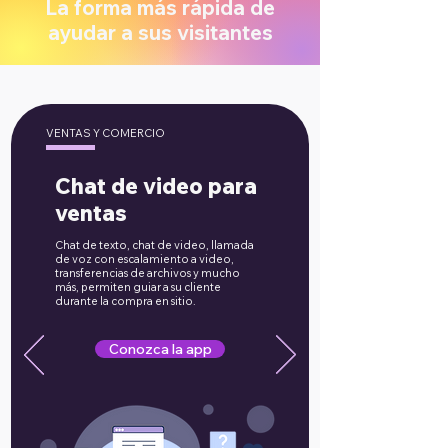
La forma más rápida de
ayudar a sus visitantes
VENTAS Y COMERCIO
Chat de video para
ventas
Chat de texto, chat de video, llamada
de voz con escalamiento a video,
transferencias de archivos y mucho
más, permiten guiar a su cliente
durante la compra en sitio.
Conozca la app