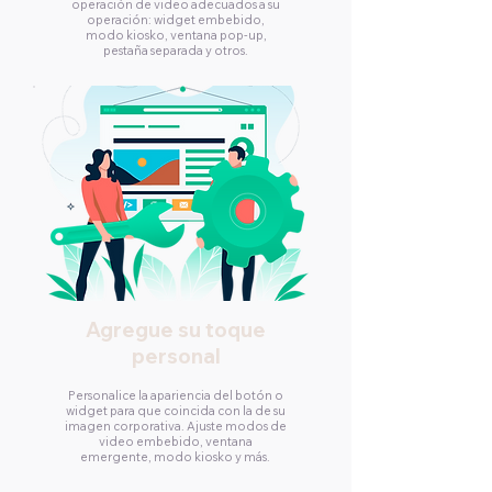
operación de video adecuados a su
operación: widget embebido,
modo kiosko, ventana pop-up,
pestaña separada y otros.
Agregue su toque
personal
Personalice la apariencia del botón o
widget para que coincida con la de su
imagen corporativa. Ajuste modos de
video embebido, ventana
emergente, modo kiosko y más.