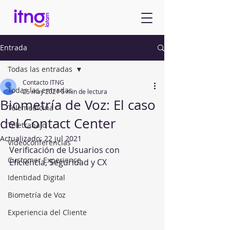
Entrada
Todas las entradas
Contacto ITNG
Todas las entradas
25 may 2021
5 min de lectura
Biometría de Voz: El caso
Telemedicina
del Contact Center
Teletrabajo
Actualizado:
22 jul 2021
Videoconferencias
Verificación de Usuarios con 
Customer Experience
Eficiencia, Seguridad y CX
Identidad Digital
Biometría de Voz
Experiencia del Cliente